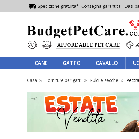
Spedizione gratuita*
|
Consegna garantita
| Dazi pa
CANE
GATTO
CAVALLO
U
Casa
Forniture per gatti
Pulci e zecche
Vectr