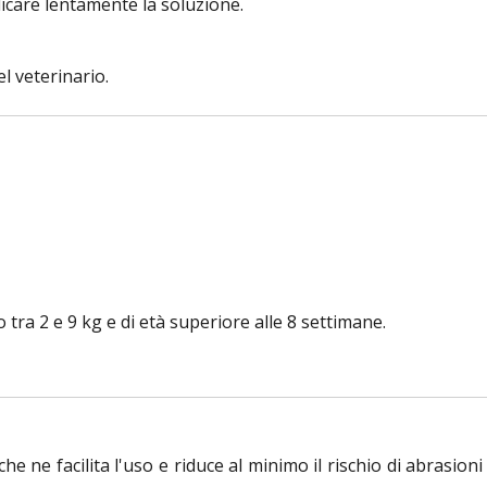
plicare lentamente la soluzione.
l veterinario.
o tra 2 e 9 kg e di età superiore alle 8 settimane.
he ne facilita l'uso e riduce al minimo il rischio di abrasion