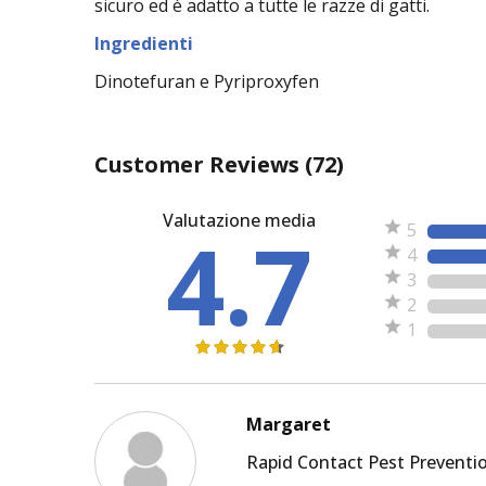
sicuro ed è adatto a tutte le razze di gatti.
Ingredienti
Dinotefuran e Pyriproxyfen
Customer Reviews
(72)
Valutazione media
4.7
5
4
3
2
1
Margaret
Rapid Contact Pest Preventi