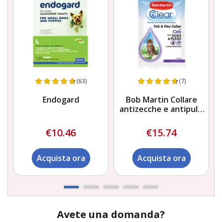
(63)
(7)
Endogard
Bob Martin Collare
antizecche e antipulci
per gatti
€10.46
€15.74
Acquista ora
Acquista ora
Avete una domanda?