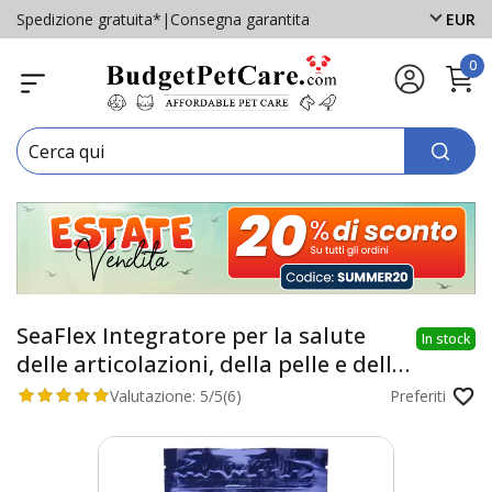
Spedizione gratuita*
|
Consegna garantita
EUR
0
SeaFlex Integratore per la salute
In stock
delle articolazioni, della pelle e della
vitalità per gatti 100gm
Valutazione:
5/5
(6)
Preferiti