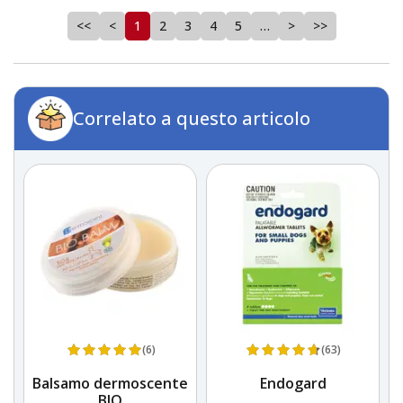
<<
<
1
2
3
4
5
…
>
>>
Correlato a questo articolo
(6)
(63)
k
Balsamo dermoscente
Endogard
BIO