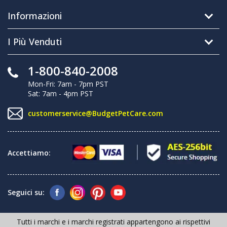
Informazioni
I Più Venduti
1-800-840-2008
Mon-Fri: 7am - 7pm PST
Sat: 7am - 4pm PST
customerservice@BudgetPetCare.com
Accettiamo:
Seguici su:
Tutti i marchi e i marchi registrati appartengono ai rispettivi