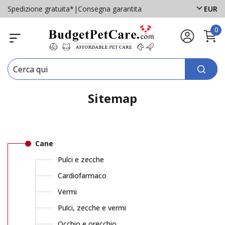
Spedizione gratuita*
|
Consegna garantita
EUR
0
Sitemap
Cane
Pulci e zecche
Cardiofarmaco
Vermi
Pulci, zecche e vermi
Occhio e orecchio