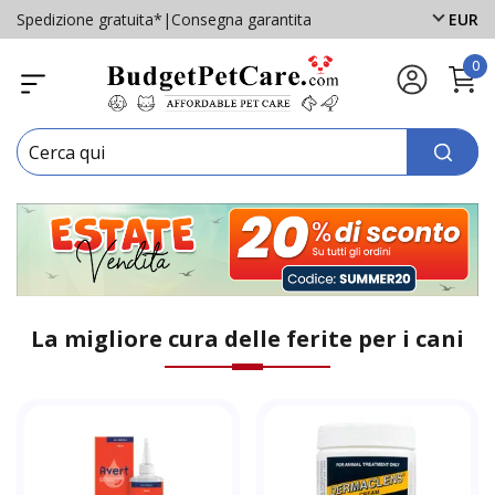
Spedizione gratuita*
|
Consegna garantita
EUR
0
La migliore cura delle ferite per i cani