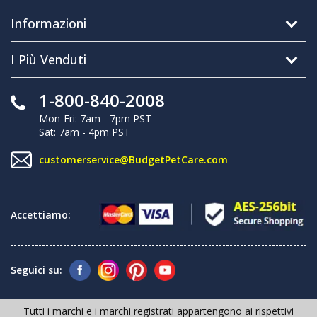
Informazioni
I Più Venduti
1-800-840-2008
Mon-Fri: 7am - 7pm PST
Sat: 7am - 4pm PST
customerservice@BudgetPetCare.com
Accettiamo:
Seguici su:
Tutti i marchi e i marchi registrati appartengono ai rispettivi