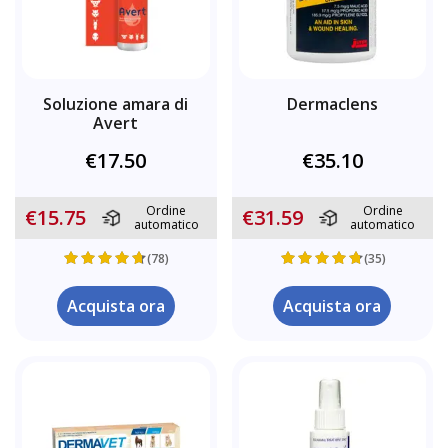
Soluzione amara di
Dermaclens
Avert
€17.50
€35.10
Ordine
Ordine
€15.75
€31.59
automatico
automatico
(78)
(35)
Acquista ora
Acquista ora