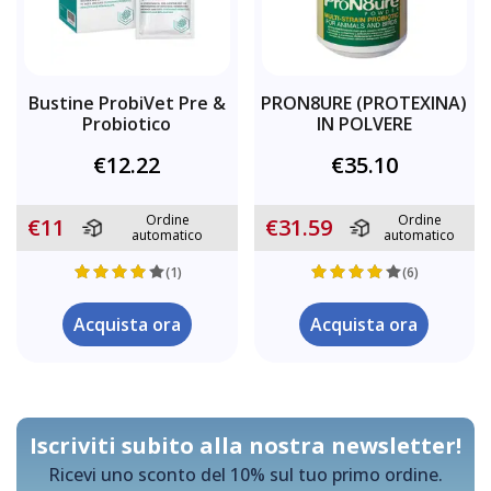
Bustine ProbiVet Pre &
PRON8URE (PROTEXINA)
Probiotico
IN POLVERE
€12.22
€35.10
Ordine
Ordine
€11
€31.59
automatico
automatico
(1)
(6)
Acquista ora
Acquista ora
Iscriviti subito alla nostra newsletter!
Ricevi uno sconto del 10% sul tuo primo ordine.