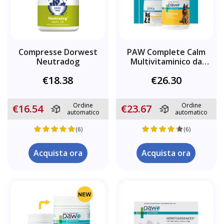
Compresse Dorwest
PAW Complete Calm
Neutradog
Multivitaminico da
masticare
€18.38
€26.30
Ordine
Ordine
€16.54
€23.67
automatico
automatico
(6)
(6)
Acquista ora
Acquista ora