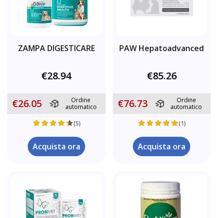
ZAMPA DIGESTICARE
PAW Hepatoadvanced
€28.94
€85.26
Ordine
Ordine
€26.05
€76.73
automatico
automatico
(5)
(1)
Acquista ora
Acquista ora