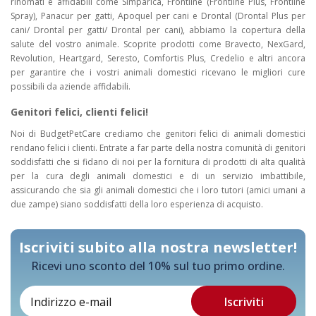
rinomati e affidabili come Simparica, Frontline (Frontline Plus, Frontline
Spray), Panacur per gatti, Apoquel per cani e Drontal (Drontal Plus per
cani/ Drontal per gatti/ Drontal per cani), abbiamo la copertura della
salute del vostro animale. Scoprite prodotti come Bravecto, NexGard,
Revolution, Heartgard, Seresto, Comfortis Plus, Credelio e altri ancora
per garantire che i vostri animali domestici ricevano le migliori cure
possibili da aziende affidabili.
Genitori felici, clienti felici!
Noi di BudgetPetCare crediamo che genitori felici di animali domestici
rendano felici i clienti. Entrate a far parte della nostra comunità di genitori
soddisfatti che si fidano di noi per la fornitura di prodotti di alta qualità
per la cura degli animali domestici e di un servizio imbattibile,
assicurando che sia gli animali domestici che i loro tutori (amici umani a
due zampe) siano soddisfatti della loro esperienza di acquisto.
Iscriviti subito alla nostra newsletter!
Ricevi uno sconto del 10% sul tuo primo ordine.