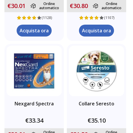
Ordine
Ordine
€30.01
€30.80
automatico
automatico
(1128)
(1107)
Acquista ora
Acquista ora
Nexgard Spectra
Collare Seresto
€33.34
€35.10
Ordine
Ordine