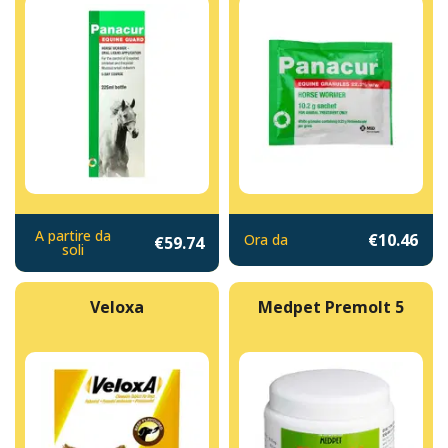
A partire da
€10.46
Ora da
€59.74
soli
Veloxa
Medpet Premolt 5