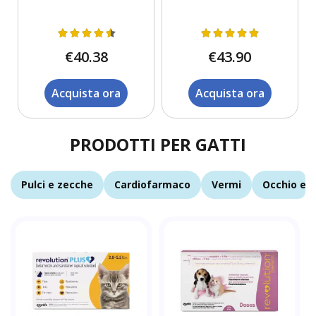
€40.38
€43.90
Acquista ora
Acquista ora
PRODOTTI PER GATTI
Pulci e zecche
Cardiofarmaco
Vermi
Occhio e o