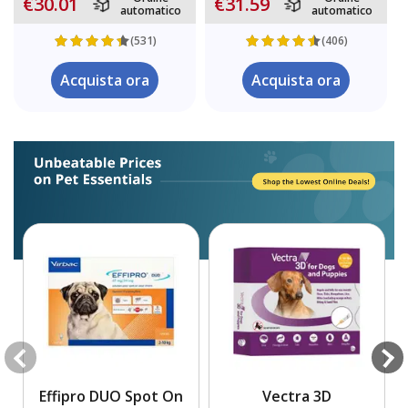
€30.01
€31.59
automatico
automatico
(531)
(406)
Acquista ora
Acquista ora
Effipro DUO Spot On
Vectra 3D