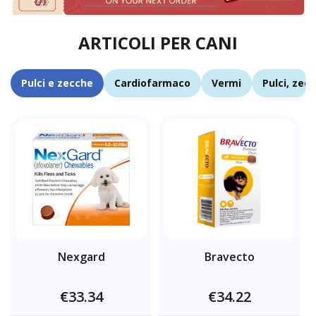
ARTICOLI PER CANI
Pulci e zecche
Cardiofarmaco
Vermi
Pulci, zec
Nexgard
Bravecto
€33.34
€34.22