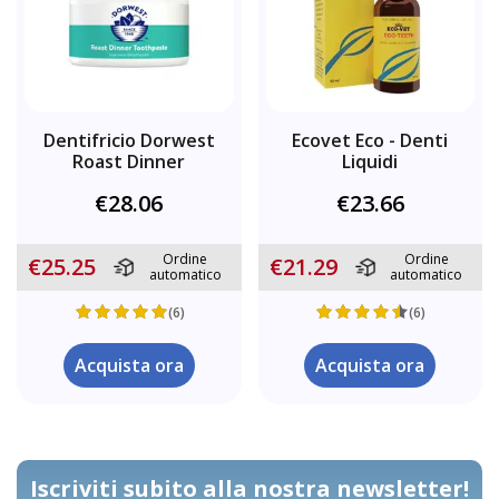
Dentifricio Dorwest
Ecovet Eco - Denti
Roast Dinner
Liquidi
€28.06
€23.66
Ordine
Ordine
€25.25
€21.29
automatico
automatico
(6)
(6)
Acquista ora
Acquista ora
Iscriviti subito alla nostra newsletter!