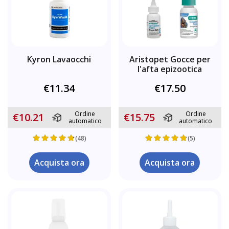
Kyron Lavaocchi
Aristopet Gocce per
l'afta epizootica
€11.34
€17.50
Ordine
Ordine
€10.21
€15.75
automatico
automatico
(48)
(5)
Acquista ora
Acquista ora