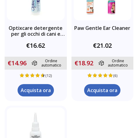
Optixcare detergente
Paw Gentle Ear Cleaner
per gli occhi di cani e
gatti
€16.62
€21.02
Ordine
Ordine
€14.96
€18.92
automatico
automatico
(12)
(6)
Acquista ora
Acquista ora