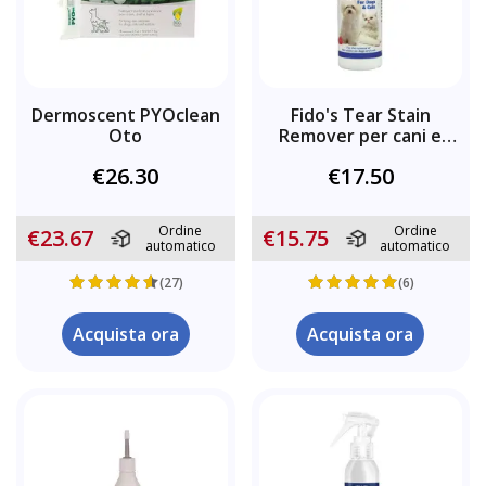
Dermoscent PYOclean
Fido's Tear Stain
Oto
Remover per cani e
gatti
€26.30
€17.50
Ordine
Ordine
€23.67
€15.75
automatico
automatico
(27)
(6)
Acquista ora
Acquista ora