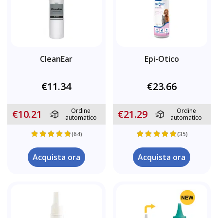
CleanEar
Epi-Otico
€11.34
€23.66
Ordine
Ordine
€10.21
€21.29
automatico
automatico
(64)
(35)
Acquista ora
Acquista ora