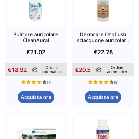
Pulitore auricolare
Dermcare Otoflush
CleanAural
sciacquone auricolare
per cani
€21.02
€22.78
Ordine
Ordine
€18.92
€20.5
automatico
automatico
(7)
(6)
Acquista ora
Acquista ora