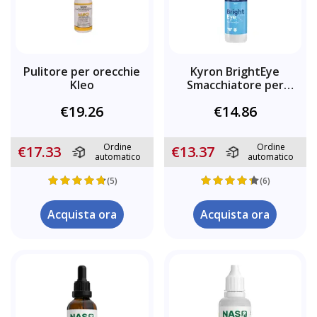
Pulitore per orecchie
Kyron BrightEye
Kleo
Smacchiatore per
lacrime
€19.26
€14.86
Ordine
Ordine
€17.33
€13.37
automatico
automatico
(5)
(6)
Acquista ora
Acquista ora