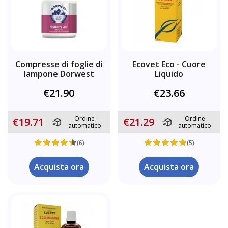
Compresse di foglie di
Ecovet Eco - Cuore
lampone Dorwest
Liquido
€21.90
€23.66
Ordine
Ordine
€19.71
€21.29
automatico
automatico
(6)
(5)
Acquista ora
Acquista ora