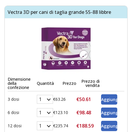
Vectra 3D per cani di taglia grande 55-88 libbre
Dimensione
Prezzo di
della
Quantità
Prezzo
vendita
confezione
€50.61
3 dosi
€63.26
€98.48
6 dosi
€123.10
€188.59
12 dosi
€235.74