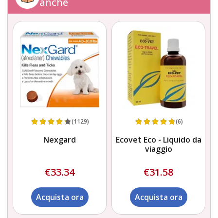
anche
(1129)
(6)
Nexgard
Ecovet Eco - Liquido da
viaggio
€33.34
€31.58
Acquista ora
Acquista ora