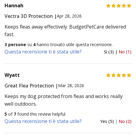
Hannah
Vectra 3D Protection |
Apr 28, 2026
Keeps fleas away effectively. BudgetPetCare delivered
fast.
3 persone
su
4
hanno trovato utile questa recensione.
Questa recensione ti è stata utile?
Sì (3) |
No (1)
Wyatt
Great Flea Protection |
Mar 28, 2026
Keeps my dog protected from fleas and works really
well outdoors.
5
of
7
found this review helpful.
Questa recensione ti è stata utile?
Yes (5)
|
No (2)