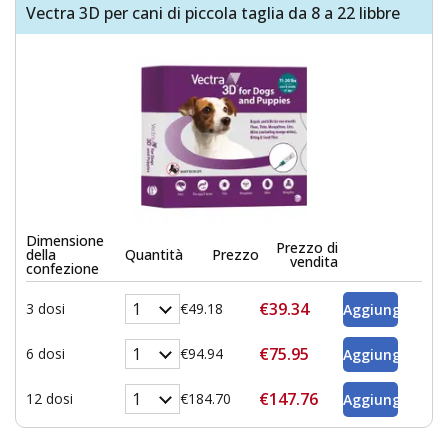
Vectra 3D per cani di piccola taglia da 8 a 22 libbre
Dimensione
Prezzo di
della
Quantità
Prezzo
vendita
confezione
€39.34
3 dosi
€49.18
€75.95
6 dosi
€94.94
€147.76
12 dosi
€184.70