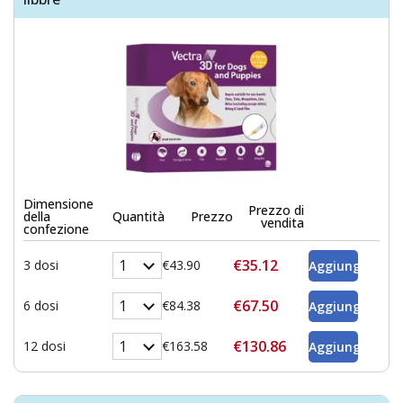
Dimensione
Prezzo di
della
Quantità
Prezzo
vendita
confezione
€35.12
3 dosi
€43.90
€67.50
6 dosi
€84.38
€130.86
12 dosi
€163.58