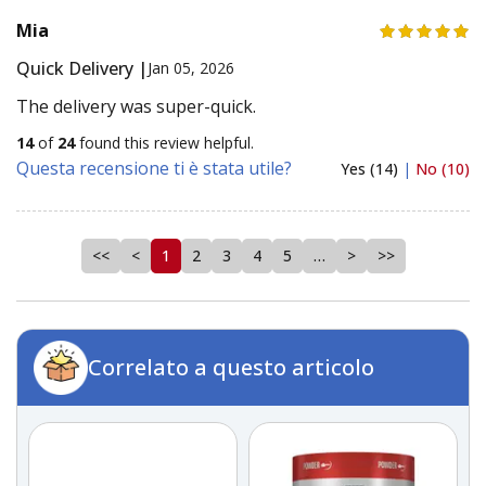
Mia
Quick Delivery |
Jan 05, 2026
The delivery was super-quick.
14
of
24
found this review helpful.
Questa recensione ti è stata utile?
Yes (14)
|
No (10)
<<
<
1
2
3
4
5
…
>
>>
Correlato a questo articolo