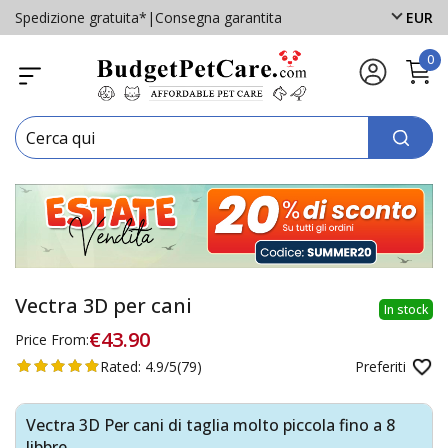
Spedizione gratuita*
|
Consegna garantita
EUR
0
Vectra 3D per cani
In stock
€43.90
Price From:
Rated:
4.9/5
(79)
Preferiti
Vectra 3D Per cani di taglia molto piccola fino a 8
libbre