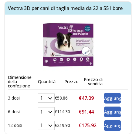
Vectra 3D per cani di taglia media da 22 a 55 libbre
Dimensione
Prezzo di
della
Quantità
Prezzo
vendita
confezione
€47.09
3 dosi
€58.86
€91.44
6 dosi
€114.30
€175.92
12 dosi
€219.90