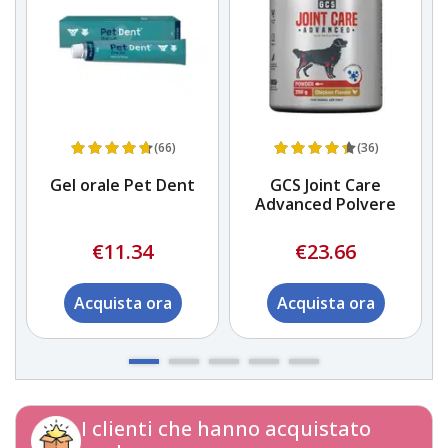
(66)
(36)
e
Gel orale Pet Dent
GCS Joint Care
Advanced Polvere
€11.34
€23.66
Acquista ora
Acquista ora
I clienti che hanno acquistato