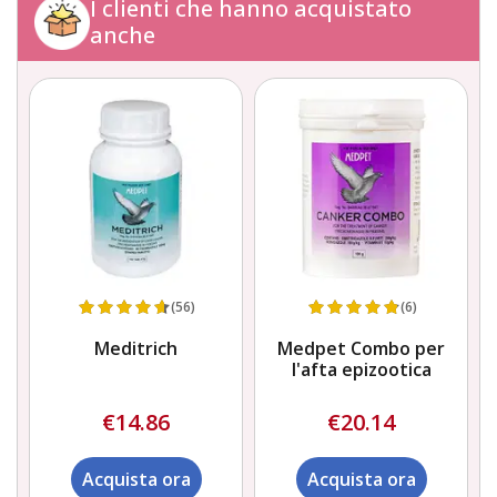
I clienti che hanno acquistato
anche
(56)
(6)
Meditrich
Medpet Combo per
l'afta epizootica
€14.86
€20.14
Acquista ora
Acquista ora