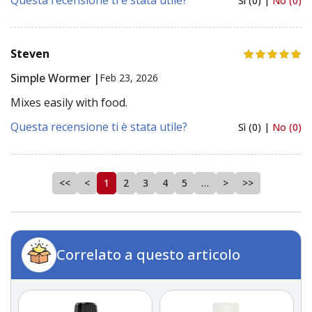
Questa recensione ti è stata utile?
Sì (0) |
No (0)
Steven
Simple Wormer |
Feb 23, 2026
Mixes easily with food.
Questa recensione ti è stata utile?
Sì (0) |
No (0)
<<
<
1
2
3
4
5
…
>
>>
Correlato a questo articolo