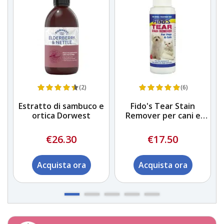
(2)
(6)
Estratto di sambuco e
Fido's Tear Stain
ortica Dorwest
Remover per cani e
gatti
€26.30
€17.50
Acquista ora
Acquista ora