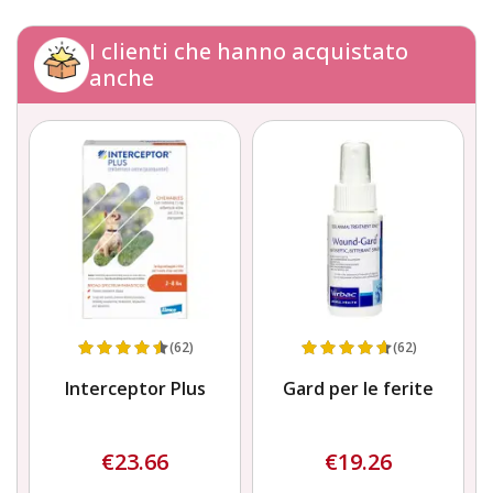
I clienti che hanno acquistato
anche
(62)
(62)
t-
Interceptor Plus
Gard per le ferite
€23.66
€19.26