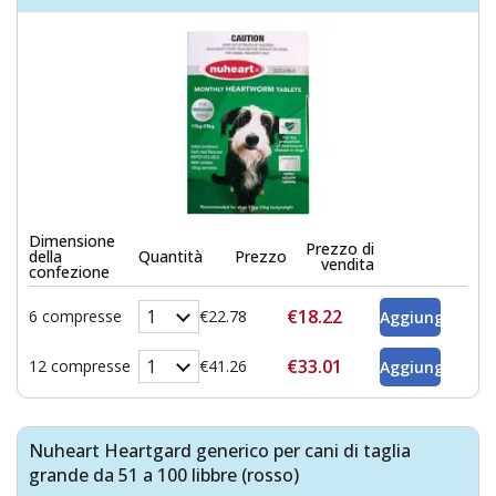
Dimensione
Prezzo di
della
Quantità
Prezzo
vendita
confezione
€18.22
6 compresse
€22.78
€33.01
12 compresse
€41.26
Nuheart Heartgard generico per cani di taglia
grande da 51 a 100 libbre (rosso)