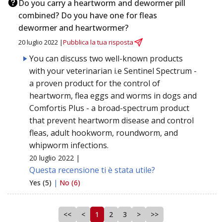
Do you carry a heartworm and dewormer pill
combined? Do you have one for fleas
dewormer and heartwormer?
20 luglio 2022 |
Pubblica la tua risposta
You can discuss two well-known products
with your veterinarian i.e Sentinel Spectrum -
a proven product for the control of
heartworm, flea eggs and worms in dogs and
Comfortis Plus - a broad-spectrum product
that prevent heartworm disease and control
fleas, adult hookworm, roundworm, and
whipworm infections.
20 luglio 2022 |
Questa recensione ti è stata utile?
Yes (5)
|
No (6)
<<
<
1
2
3
>
>>