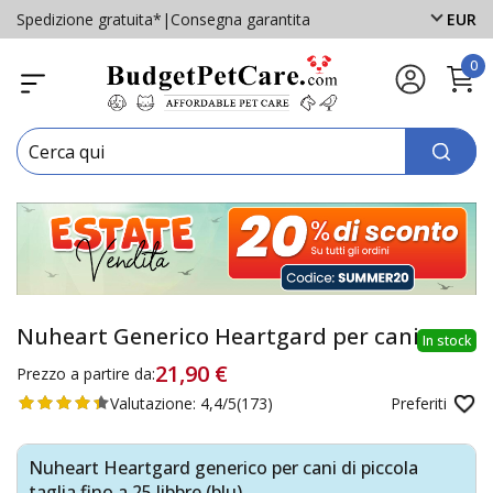
Spedizione gratuita*
|
Consegna garantita
EUR
0
Nuheart Generico Heartgard per cani
In stock
21,90 €
Prezzo a partire da:
Valutazione:
4,4/5
(173)
Preferiti
Nuheart Heartgard generico per cani di piccola
taglia fino a 25 libbre (blu)