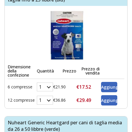
Dimensione
Prezzo di
della
Quantità
Prezzo
vendita
confezione
€17.52
6 compresse
€21.90
€29.49
12 compresse
€36.86
Nuheart Generic Heartgard per cani di taglia media
da 26 a 50 libbre (verde)