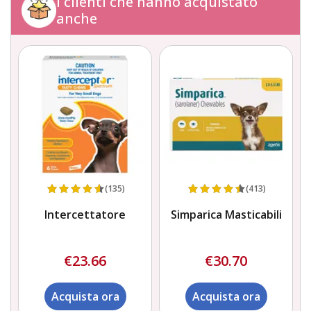
I clienti che hanno acquistato
anche
(135)
(413)
Intercettatore
Simparica Masticabili
€23.66
€30.70
Acquista ora
Acquista ora