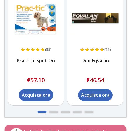
(53)
(61)
Prac-Tic Spot On
Duo Eqvalan
o
a
€57.10
€46.54
Acquista ora
Acquista ora