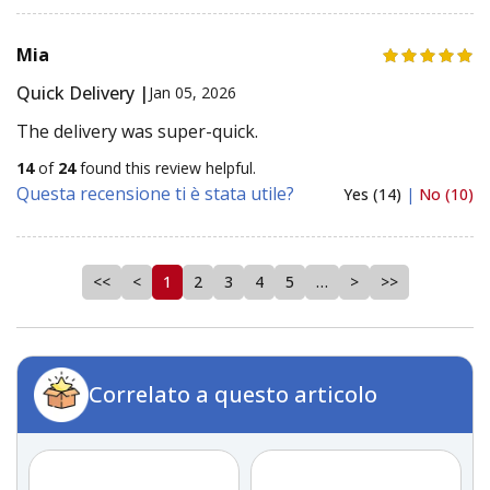
Mia
Quick Delivery |
Jan 05, 2026
The delivery was super-quick.
14
of
24
found this review helpful.
Questa recensione ti è stata utile?
Yes (14)
|
No (10)
<<
<
1
2
3
4
5
…
>
>>
Correlato a questo articolo