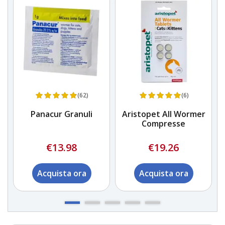
(62)
(6)
Panacur Granuli
Aristopet All Wormer
Compresse
€13.98
€19.26
Acquista ora
Acquista ora