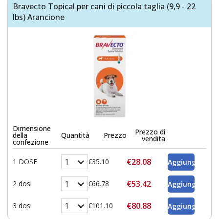
Bravecto Topical per cani di piccola taglia (9,9 - 22
lbs) Arancione
Dimensione
Prezzo di
della
Quantità
Prezzo
vendita
confezione
€28.08
1 DOSE
€35.10
€53.42
2 dosi
€66.78
€80.88
3 dosi
€101.10