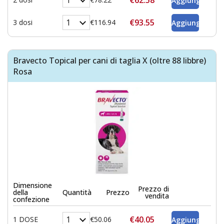
€93.55
3 dosi
€116.94
Bravecto Topical per cani di taglia X (oltre 88 libbre)
Rosa
Dimensione
Prezzo di
della
Quantità
Prezzo
vendita
confezione
€40.05
1 DOSE
€50.06