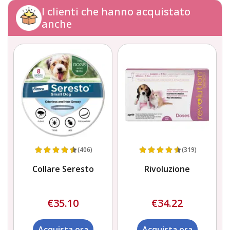
I clienti che hanno acquistato
anche
(406)
(319)
Collare Seresto
Rivoluzione
€35.10
€34.22
Acquista ora
Acquista ora