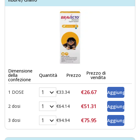
Dimensione
Prezzo di
della
Quantità
Prezzo
vendita
confezione
€26.67
1 DOSE
€33.34
€51.31
2 dosi
€64.14
€75.95
3 dosi
€94.94