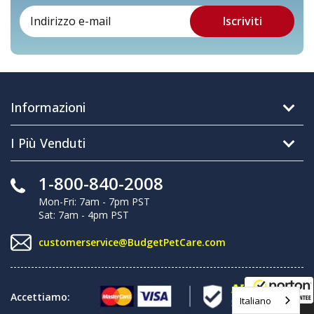
Informazioni
I Più Venduti
1-800-840-2008
Mon-Fri: 7am - 7pm PST
Sat: 7am - 4pm PST
customerservice@BudgetPetCare.com
Accettiamo:
Italiano
8/8/2026