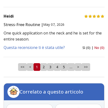
Heidi
Stress-Free Routine |
May 07, 2026
One quick application on the neck and he is set for the
entire season.
Questa recensione ti è stata utile?
Sì (0) |
No (0)
<<
<
1
2
3
4
5
…
>
>>
Correlato a questo articolo