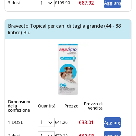
€87.92
3 dosi
€109.90
Bravecto Topical per cani di taglia grande (44 - 88
libbre) Blu
Dimensione
Prezzo di
della
Quantità
Prezzo
vendita
confezione
€33.01
1 DOSE
€41.26
€62.58
2 dosi
€78.22