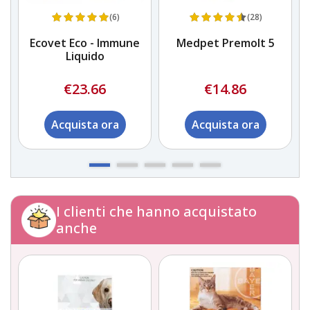
(6)
(28)
Ecovet Eco - Immune
Medpet Premolt 5
e
Liquido
€23.66
€14.86
Acquista ora
Acquista ora
I clienti che hanno acquistato
anche