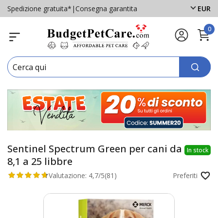
Spedizione gratuita*
|
Consegna garantita
EUR
0
Sentinel Spectrum Green per cani da
In stock
8,1 a 25 libbre
Valutazione:
4,7/5
(81)
Preferiti