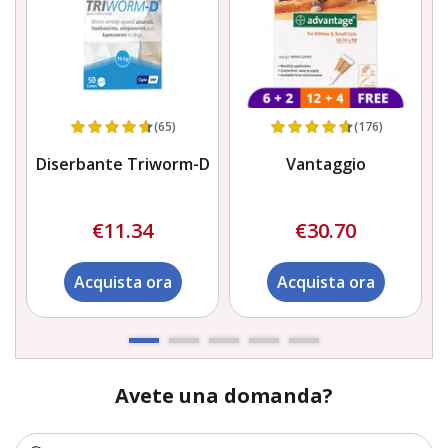
(65)
(176)
Diserbante Triworm-D
Vantaggio
S
€11.34
€30.70
Acquista ora
Acquista ora
Avete una domanda?