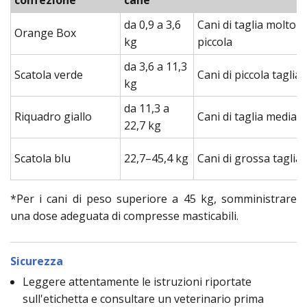
confezione
cane
da 0,9 a 3,6
Cani di taglia molto
Orange Box
kg
piccola
da 3,6 a 11,3
Scatola verde
Cani di piccola taglia
kg
da 11,3 a
Riquadro giallo
Cani di taglia media
22,7 kg
Scatola blu
22,7–45,4 kg
Cani di grossa taglia
*Per i cani di peso superiore a 45 kg, somministrare
una dose adeguata di compresse masticabili.
Sicurezza
Leggere attentamente le istruzioni riportate
sull'etichetta e consultare un veterinario prima