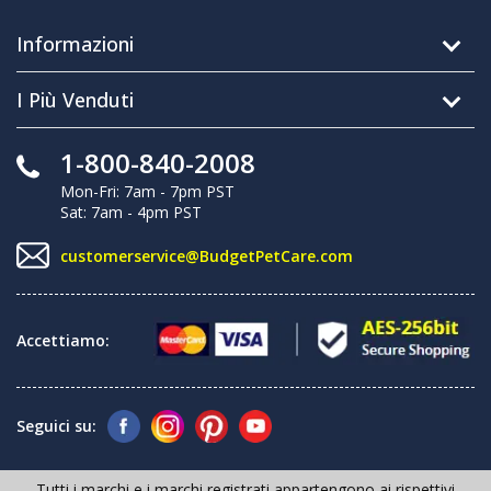
Informazioni
I Più Venduti
1-800-840-2008
Mon-Fri: 7am - 7pm PST
Sat: 7am - 4pm PST
customerservice@BudgetPetCare.com
Accettiamo:
Seguici su:
Tutti i marchi e i marchi registrati appartengono ai rispettivi