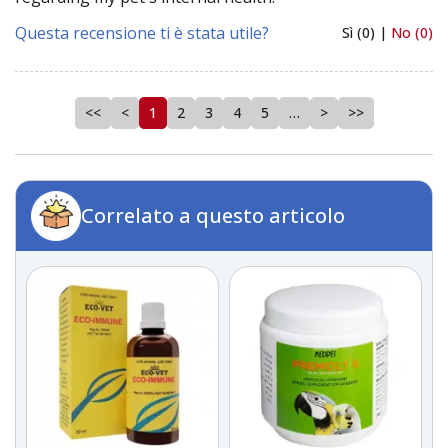
Questa recensione ti è stata utile?
Sì (0) |
No (0)
<<
<
1
2
3
4
5
…
>
>>
Correlato a questo articolo