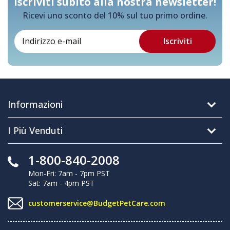
Iscriviti subito alla nostra newsletter!
Ricevi uno sconto del 10% sul tuo primo ordine.
Informazioni
I Più Venduti
1-800-840-2008
Mon-Fri: 7am - 7pm PST
Sat: 7am - 4pm PST
customerservice@BudgetPetCare.com