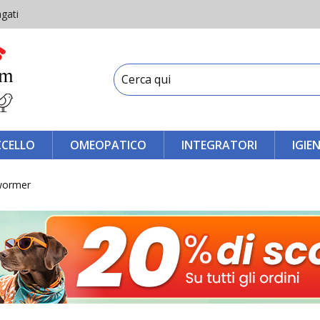
gati
CCELLO
OMEOPATICO
INTEGRATORI
IGIE
lwormer