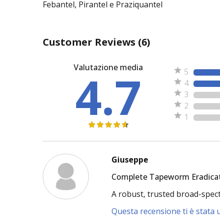
Febantel, Pirantel e Praziquantel
Customer Reviews
(6)
Valutazione media
4.7
5
4
3
2
1
Giuseppe
Complete Tapeworm Eradicat
A robust, trusted broad-spect
Questa recensione ti è stata u