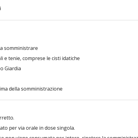
i
 da somministrare
 e tenie, comprese le cisti idatiche
oo Giardia
rima della somministrazione
rretto.
o per via orale in dose singola.
dose non viene consumata per intero, ripetere la somministra