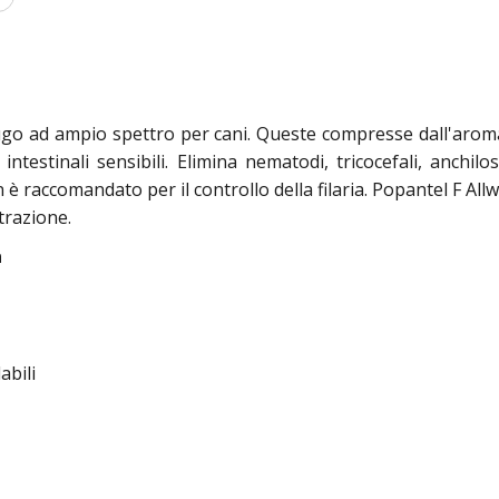
go ad ampio spettro per cani. Queste compresse dall'aroma 
 intestinali sensibili. Elimina nematodi, tricocefali, anchi
n è raccomandato per il controllo della filaria. Popantel F A
trazione.
a
abili