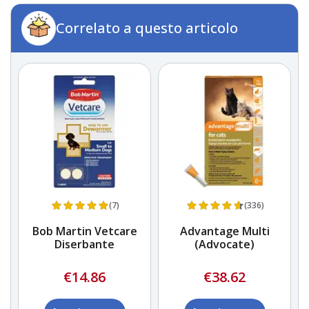
Correlato a questo articolo
(7)
(336)
i
Bob Martin Vetcare
Advantage Multi
Diserbante
(Advocate)
€14.86
€38.62