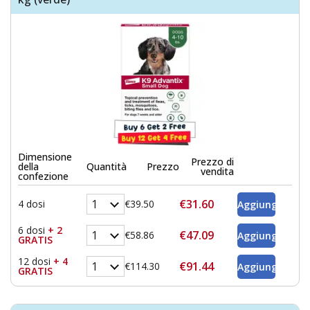
Dimensione
Prezzo di
della
Quantità
Prezzo
vendita
confezione
€31.60
4 dosi
€39.50
6 dosi
+ 2
€47.09
€58.86
GRATIS
12 dosi
+ 4
€91.44
€114.30
GRATIS