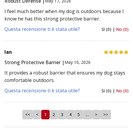
Robust Defense |
May 17, 2026
I feel much better when my dog is outdoors because I
know he has this strong protective barrier.
Questa recensione ti è stata utile?
Sì (0) |
No (0)
Ian
Strong Protective Barrier |
May 10, 2026
It provides a robust barrier that ensures my dog stays
comfortable outdoors.
Questa recensione ti è stata utile?
Sì (0) |
No (0)
<<
<
1
2
3
4
5
…
>
>>