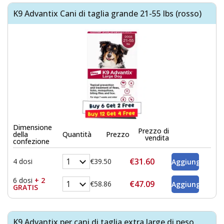
K9 Advantix Cani di taglia grande 21-55 lbs (rosso)
Dimensione
Prezzo di
della
Quantità
Prezzo
vendita
confezione
€31.60
4 dosi
€39.50
6 dosi
+ 2
€47.09
€58.86
GRATIS
K9 Advantix per cani di taglia extra large di peso