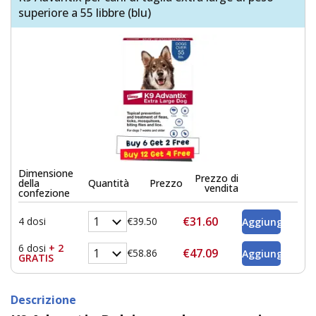
superiore a 55 libbre (blu)
Dimensione
Prezzo di
della
Quantità
Prezzo
vendita
confezione
€31.60
4 dosi
€39.50
6 dosi
+ 2
€47.09
€58.86
GRATIS
Descrizione