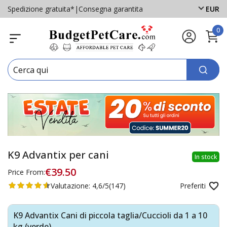
Spedizione gratuita*
|
Consegna garantita
EUR
0
K9 Advantix per cani
In stock
€39.50
Price From:
Valutazione:
4,6/5
(147)
Preferiti
K9 Advantix Cani di piccola taglia/Cuccioli da 1 a 10
kg (verde)