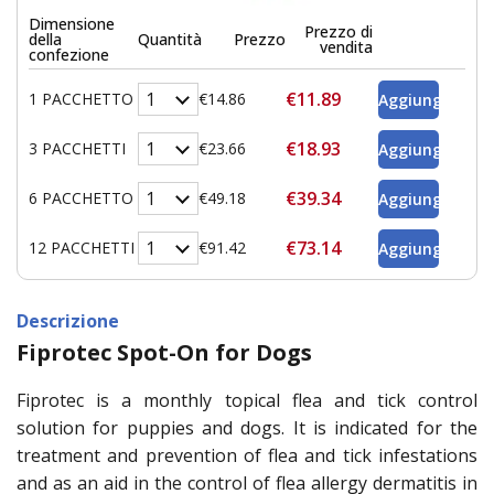
Dimensione
Prezzo di
della
Quantità
Prezzo
vendita
confezione
€11.89
1 PACCHETTO
€14.86
€18.93
3 PACCHETTI
€23.66
€39.34
6 PACCHETTO
€49.18
€73.14
12 PACCHETTI
€91.42
Descrizione
Fiprotec Spot-On for Dogs
Fiprotec is a monthly topical flea and tick control
solution for puppies and dogs. It is indicated for the
treatment and prevention of flea and tick infestations
and as an aid in the control of flea allergy dermatitis in