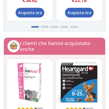
€38.62
€22.78
Acquista ora
Acquista ora
I clienti che hanno acquistato
anche
(60)
(941)