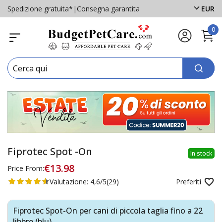
Spedizione gratuita*
|
Consegna garantita
EUR
0
Fiprotec Spot -On
In stock
€13.98
Price From:
Valutazione:
4,6/5
(29)
Preferiti
Fiprotec Spot-On per cani di piccola taglia fino a 22
libbre (blu)