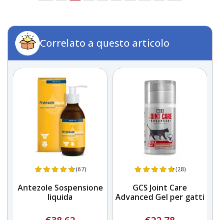
Correlato a questo articolo
(67)
(28)
se
Antezole Sospensione
GCS Joint Care
liquida
Advanced Gel per gatti