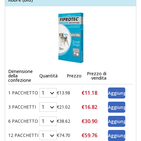
Dimensione
Prezzo di
della
Quantità
Prezzo
vendita
confezione
€11.18
1 PACCHETTO
€13.98
€16.82
3 PACCHETTI
€21.02
€30.90
6 PACCHETTO
€38.62
€59.76
12 PACCHETTI
€74.70