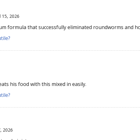
l 15, 2026
trum formula that successfully eliminated roundworms and 
tile?
6
ts his food with this mixed in easily.
tile?
7, 2026