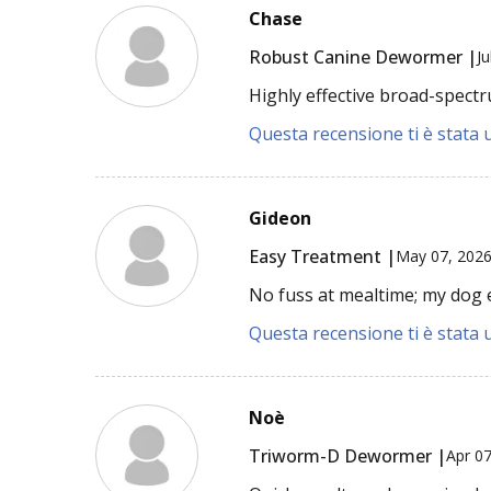
Chase
Robust Canine Dewormer |
Ju
Highly effective broad-spec
Questa recensione ti è stata u
Gideon
Easy Treatment |
May 07, 202
No fuss at mealtime; my dog ea
Questa recensione ti è stata u
Noè
Triworm-D Dewormer |
Apr 0