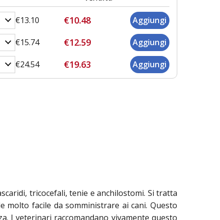
€10.48
€13.10
€12.59
€15.74
€19.63
€24.54
aridi, tricocefali, tenie e anchilostomi. Si tratta
e molto facile da somministrare ai cani. Questo
danza. I veterinari raccomandano vivamente questo