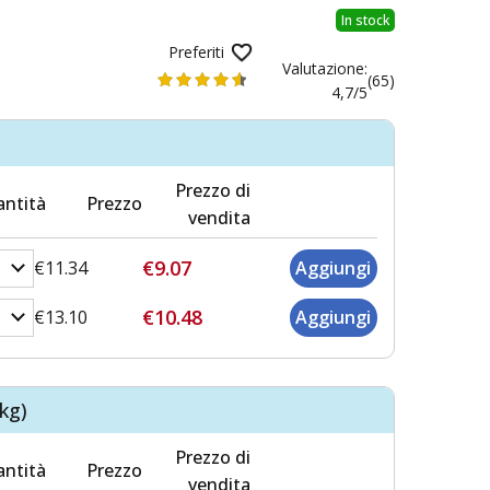
In stock
Preferiti
Valutazione:
(65)
4,7/5
Prezzo di
ntità
Prezzo
vendita
€9.07
€11.34
€10.48
€13.10
kg)
Prezzo di
ntità
Prezzo
vendita