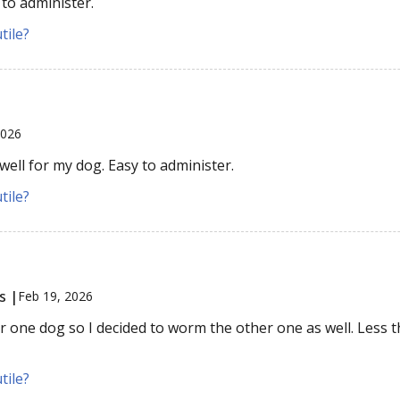
 to administer.
tile?
2026
ell for my dog. Easy to administer.
tile?
s |
Feb 19, 2026
or one dog so I decided to worm the other one as well. Less 
tile?