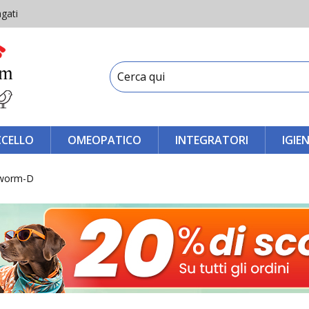
gati
CCELLO
OMEOPATICO
INTEGRATORI
IGIE
iworm-D