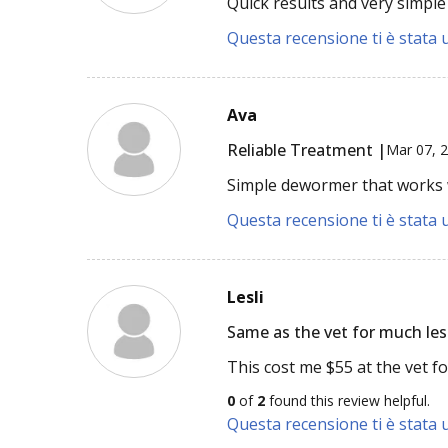
Quick results and very simple
Questa recensione ti è stata u
Ava
Reliable Treatment |
Mar 07, 
Simple dewormer that works w
Questa recensione ti è stata u
Lesli
Same as the vet for much les
This cost me $55 at the vet f
0
of
2
found this review helpful.
Questa recensione ti è stata u