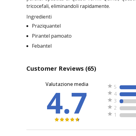
tricocefali, eliminandoli rapidamente.
Ingredienti
Praziquantel
Pirantel pamoato
Febantel
Customer Reviews
(65)
Valutazione media
4.7
5
4
3
2
1