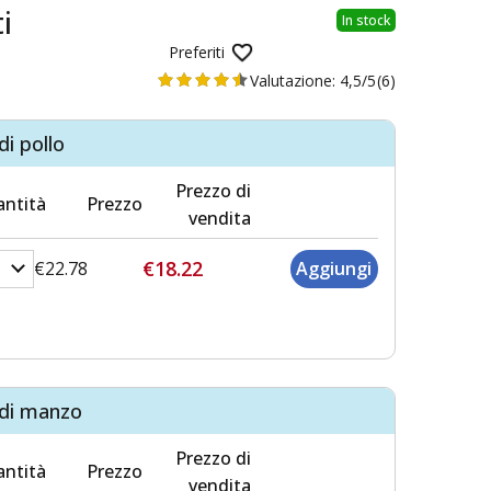
i
In stock
Preferiti
Valutazione:
4,5/5
(6)
di pollo
Prezzo di
ntità
Prezzo
vendita
€18.22
€22.78
 di manzo
Prezzo di
ntità
Prezzo
vendita