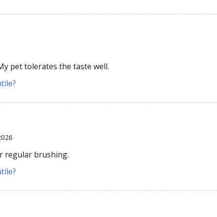
y pet tolerates the taste well.
tile?
2026
r regular brushing.
tile?