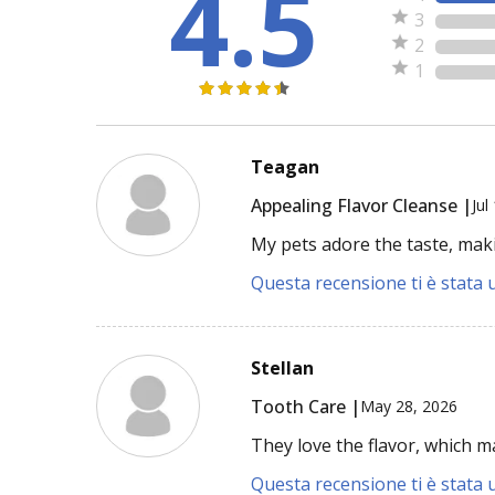
4.5
3
2
1
Teagan
Appealing Flavor Cleanse |
Jul
My pets adore the taste, maki
Questa recensione ti è stata u
Stellan
Tooth Care |
May 28, 2026
They love the flavor, which 
Questa recensione ti è stata u