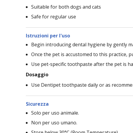
Suitable for both dogs and cats
Safe for regular use
Istruzioni per l'uso
Begin introducing dental hygiene by gently m
Once the pet is accustomed to this practice, p
Use pet-specific toothpaste after the pet is ha
Dosaggio
Use Dentipet toothpaste daily or as recommen
Sicurezza
Solo per uso animale.
Non per uso umano.
Store below 30°C (Room Temperature).