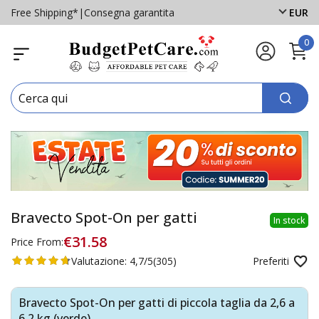
Free Shipping*
|
Consegna garantita
EUR
0
Bravecto Spot-On per gatti
In stock
€31.58
Price From:
Valutazione:
4,7/5
(305)
Preferiti
Bravecto Spot-On per gatti di piccola taglia da 2,6 a
6,2 kg (verde)