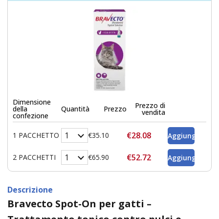
Dimensione
Prezzo di
della
Quantità
Prezzo
vendita
confezione
€28.08
1 PACCHETTO
€35.10
€52.72
2 PACCHETTI
€65.90
Descrizione
Bravecto Spot-On per gatti –