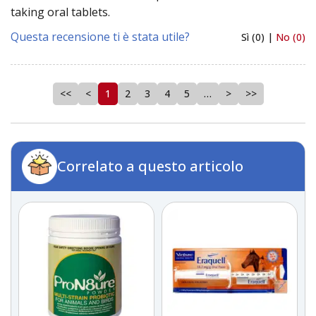
taking oral tablets.
Questa recensione ti è stata utile?
Sì (0) |
No (0)
<<
<
1
2
3
4
5
…
>
>>
Correlato a questo articolo