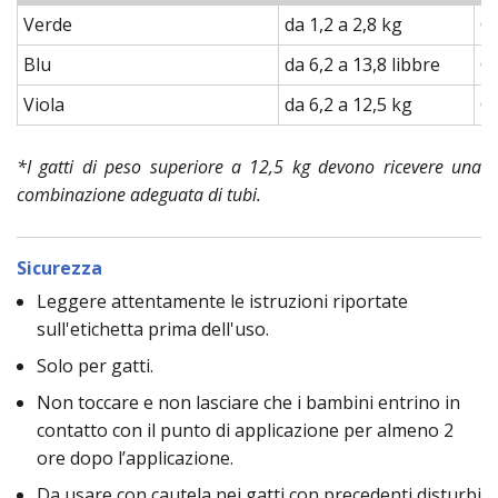
Verde
da 1,2 a 2,8 kg
Ga
Blu
da 6,2 a 13,8 libbre
Ga
Viola
da 6,2 a 12,5 kg
Ga
*I gatti di peso superiore a 12,5 kg devono ricevere una
combinazione adeguata di tubi.
Sicurezza
Leggere attentamente le istruzioni riportate
sull'etichetta prima dell'uso.
Solo per gatti.
Non toccare e non lasciare che i bambini entrino in
contatto con il punto di applicazione per almeno 2
ore dopo l’applicazione.
Da usare con cautela nei gatti con precedenti disturbi