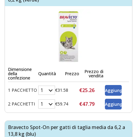
Dimensione
Prezzo di
della
Quantità
Prezzo
vendita
confezione
€25.26
1 PACCHETTO
€31.58
€47.79
2 PACCHETTI
€59.74
Bravecto Spot-On per gatti di taglia media da 6,2 a
13,8 kg (blu)