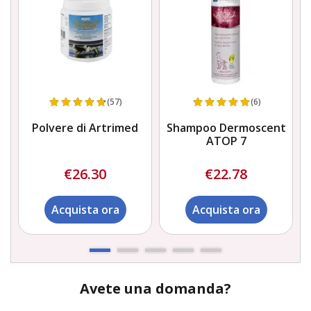
(57)
(6)
Polvere di Artrimed
Shampoo Dermoscent
ATOP 7
€26.30
€22.78
Acquista ora
Acquista ora
Avete una domanda?