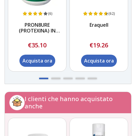
(6)
(62)
PRON8URE
Eraquell
(PROTEXINA) IN
o
POLVERE
€35.10
€19.26
Acquista ora
Acquista ora
I clienti che hanno acquistato
anche