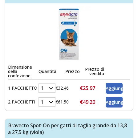
Dimensione
Prezzo di
della
Quantità
Prezzo
vendita
confezione
€25.97
1 PACCHETTO
€32.46
€49.20
2 PACCHETTI
€61.50
Bravecto Spot-On per gatti di taglia grande da 13,8
a 27,5 kg (viola)