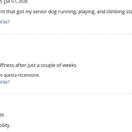
n |
Jul 07, 2026
t that got my senior dog running, playing, and climbing sta
tile?
ffness after just a couple of weeks.
le questa recensione.
tile?
26
lity.