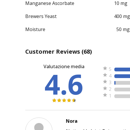
Manganese Ascorbate
10 mg
Brewers Yeast
400 mg
Moisture
50 mg
Customer Reviews
(68)
Valutazione media
4.6
5
4
3
2
1
Nora