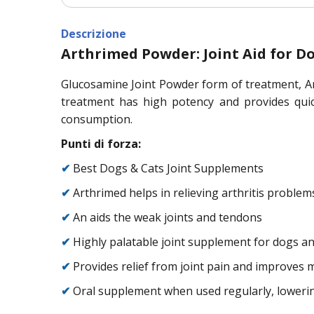
Descrizione
Arthrimed Powder: Joint Aid for D
Glucosamine Joint Powder form of treatment, Arth
treatment has high potency and provides quick
consumption.
Punti di forza:
✔
Best Dogs & Cats Joint Supplements
✔
Arthrimed helps in relieving arthritis problem
✔
An aids the weak joints and tendons
✔
Highly palatable joint supplement for dogs an
✔
Provides relief from joint pain and improves m
✔
Oral supplement when used regularly, lowering 