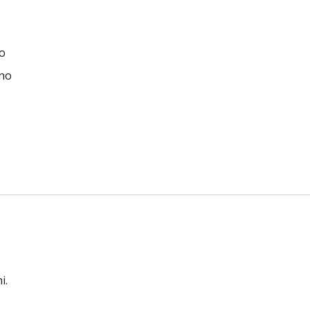
no
rno
i.