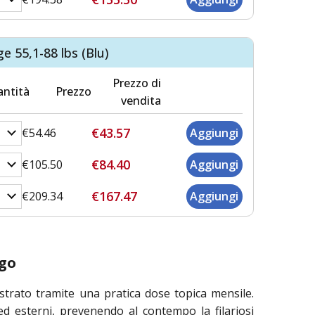
e 55,1-88 lbs (Blu)
Prezzo di
ntità
Prezzo
vendita
€43.57
€54.46
€84.40
€105.50
€167.47
€209.34
ugo
trato tramite una pratica dose topica mensile.
ed esterni, prevenendo al contempo la filariosi