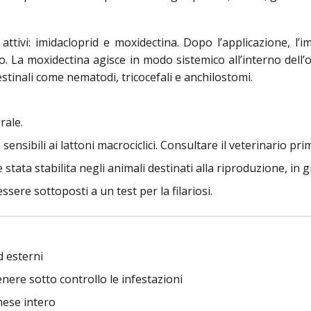
tivi: imidacloprid e moxidectina. Dopo l’applicazione, l’imi
to. La moxidectina agisce in modo sistemico all’interno dell
estinali come nematodi, tricocefali e anchilostomi.
rale.
sensibili ai lattoni macrociclici. Consultare il veterinario pri
stata stabilita negli animali destinati alla riproduzione, in 
ssere sottoposti a un test per la filariosi.
d esterni
enere sotto controllo le infestazioni
mese intero