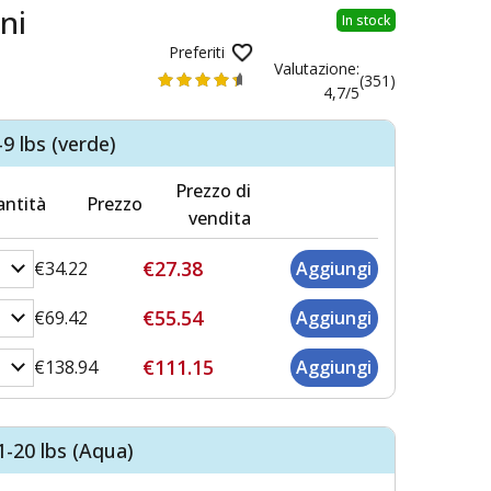
ni
In stock
Preferiti
Valutazione:
(351)
4,7/5
9 lbs (verde)
Prezzo di
ntità
Prezzo
vendita
€27.38
€34.22
€55.54
€69.42
€111.15
€138.94
1-20 lbs (Aqua)