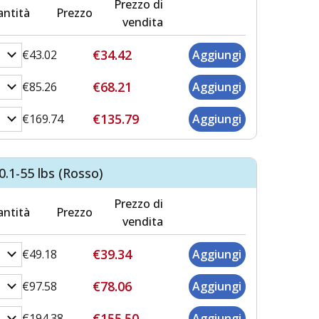
Prezzo di
ntità
Prezzo
vendita
€34.42
€43.02
€68.21
€85.26
€135.79
€169.74
0.1-55 lbs (Rosso)
Prezzo di
ntità
Prezzo
vendita
€39.34
€49.18
€78.06
€97.58
€155.50
€194.38