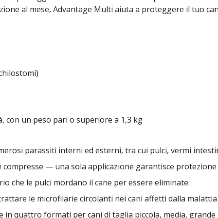
ione al mese, Advantage Multi aiuta a proteggere il tuo cane
nchilostomi)
età, con un peso pari o superiore a 1,3 kg
osi parassiti interni ed esterni, tra cui pulci, vermi intesti
e compresse — una sola applicazione garantisce protezione 
io che le pulci mordano il cane per essere eliminate.
rattare le microfilarie circolanti nei cani affetti dalla malatt
e in quattro formati per cani di taglia piccola, media, grande