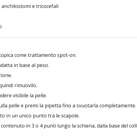
anchilostomi e tricocefali
o
 topica come trattamento spot-on.
adatta in base al peso.
zione.
quindi rimuovilo.
dere visibile la pelle.
lla pelle e premi la pipetta fino a svuotarla completamente.
uto in un unico punto tra le scapole.
l contenuto in 3 o 4 punti lungo la schiena, dalla base del col