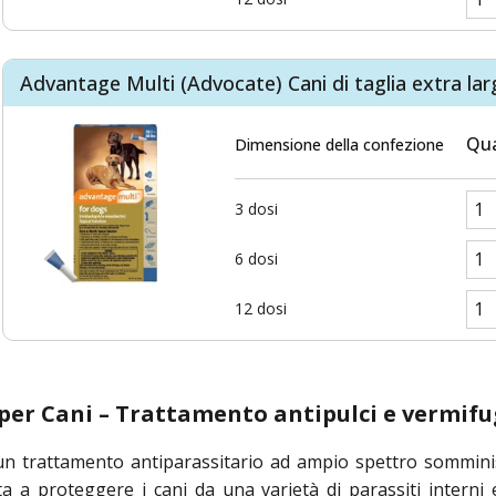
Advantage Multi (Advocate) Cani di taglia extra larg
Qua
Dimensione della confezione
3 dosi
6 dosi
12 dosi
per Cani – Trattamento antipulci e vermif
n trattamento antiparassitario ad ampio spettro somminis
a a proteggere i cani da una varietà di parassiti interni 