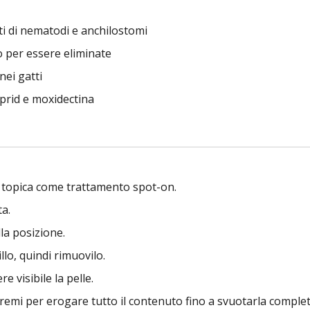
ti di nematodi e anchilostomi
o per essere eliminate
nei gatti
oprid e moxidectina
a topica come trattamento spot-on.
ta.
la posizione.
llo, quindi rimuovilo.
e visibile la pelle.
 premi per erogare tutto il contenuto fino a svuotarla compl