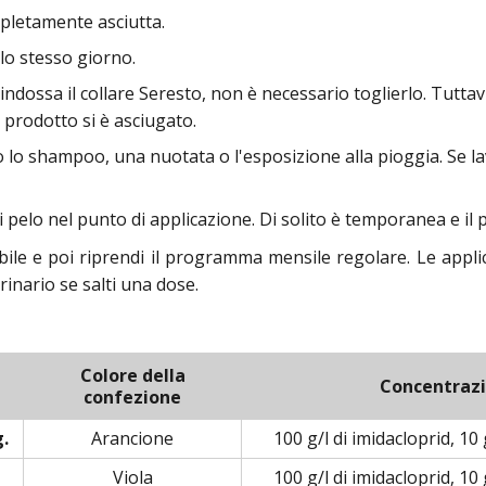
pletamente asciutta.
lo stesso giorno.
ndossa il collare Seresto, non è necessario toglierlo. Tuttavia
l prodotto si è asciugato.
lo shampoo, una nuotata o l'esposizione alla pioggia. Se lavi
 pelo nel punto di applicazione. Di solito è temporanea e il
bile e poi riprendi il programma mensile regolare. Le appli
erinario se salti una dose.
Colore della
Concentraz
confezione
g.
Arancione
100 g/l di imidacloprid, 10
Viola
100 g/l di imidacloprid, 10