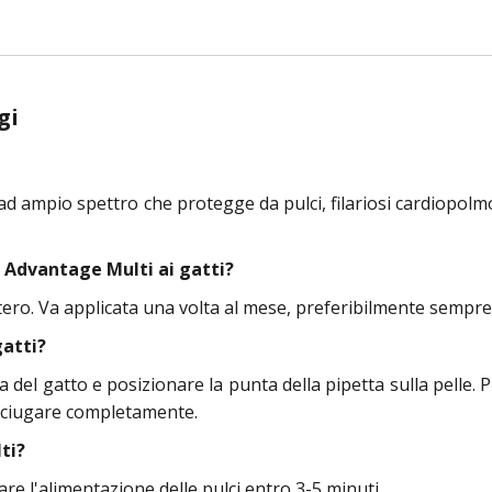
gi
 ad ampio spettro che protegge da pulci, filariosi cardiopol
 Advantage Multi ai gatti?
ro. Va applicata una volta al mese, preferibilmente sempre 
gatti?
ta del gatto e posizionare la punta della pipetta sulla pelle.
asciugare completamente.
ti?
are l'alimentazione delle pulci entro 3-5 minuti.