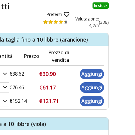
tti
In stock
Preferiti
Valutazione:
(336)
4,7/5
 taglia fino a 10 libbre (arancione)
Prezzo di
ntità
Prezzo
vendita
€30.90
€38.62
€61.17
€76.46
€121.71
€152.14
a 10 libbre (viola)