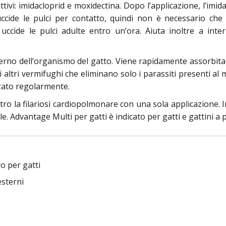
ivi: imidacloprid e moxidectina. Dopo l’applicazione, l’imida
uccide le pulci per contatto, quindi non è necessario che
uccide le pulci adulte entro un’ora. Aiuta inoltre a inter
nterno dell’organismo del gatto. Viene rapidamente assorbita a
i altri vermifughi che eliminano solo i parassiti presenti 
zzato regolarmente.
ro la filariosi cardiopolmonare con una sola applicazione. In
e. Advantage Multi per gatti è indicato per gatti e gattini a p
o per gatti
esterni