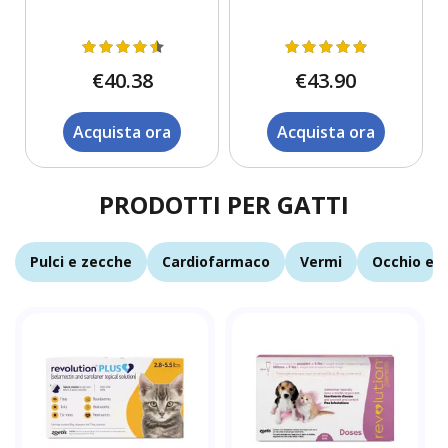
€40.38
€43.90
Acquista ora
Acquista ora
PRODOTTI PER GATTI
Pulci e zecche
Cardiofarmaco
Vermi
Occhio e o