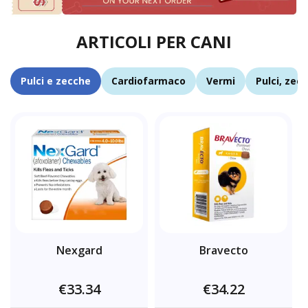
ARTICOLI PER CANI
Pulci e zecche
Cardiofarmaco
Vermi
Pulci, zec
Nexgard
Bravecto
€33.34
€34.22