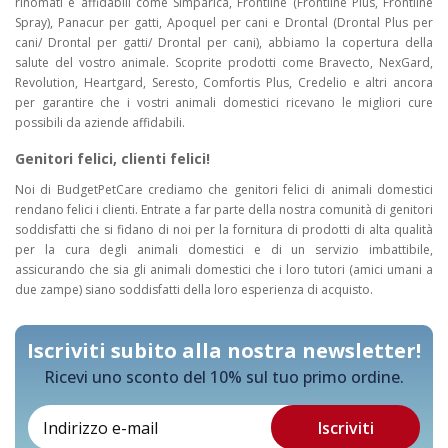
rinomati e affidabili come Simparica, Frontline (Frontline Plus, Frontline
Spray), Panacur per gatti, Apoquel per cani e Drontal (Drontal Plus per
cani/ Drontal per gatti/ Drontal per cani), abbiamo la copertura della
salute del vostro animale. Scoprite prodotti come Bravecto, NexGard,
Revolution, Heartgard, Seresto, Comfortis Plus, Credelio e altri ancora
per garantire che i vostri animali domestici ricevano le migliori cure
possibili da aziende affidabili.
Genitori felici, clienti felici!
Noi di BudgetPetCare crediamo che genitori felici di animali domestici
rendano felici i clienti. Entrate a far parte della nostra comunità di genitori
soddisfatti che si fidano di noi per la fornitura di prodotti di alta qualità
per la cura degli animali domestici e di un servizio imbattibile,
assicurando che sia gli animali domestici che i loro tutori (amici umani a
due zampe) siano soddisfatti della loro esperienza di acquisto.
Iscriviti subito alla nostra newsletter!
Ricevi uno sconto del 10% sul tuo primo ordine.