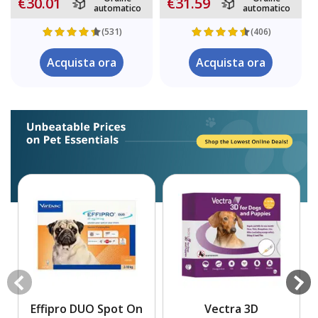
€30.01
€31.59
automatico
automatico
(531)
(406)
Acquista ora
Acquista ora
Effipro DUO Spot On
Vectra 3D