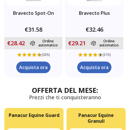
Bravecto Spot-On
Bravecto Plus
€31.58
€32.46
Ordine
Ordine
€28.42
€29.21
automatico
automatico
(305)
(315)
Acquista ora
Acquista ora
OFFERTA DEL MESE:
Prezzi che ti conquisteranno
Panacur Equine Guard
Panacur Equine
Granuli