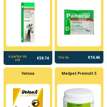
A partire da
€10.46
Ora da
€59.74
soli
Veloxa
Medpet Premolt 5