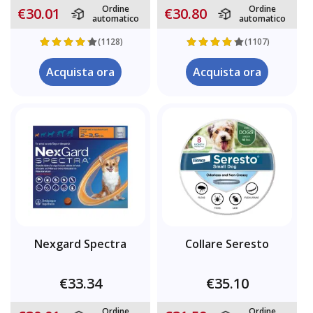
Ordine
Ordine
€30.01
€30.80
automatico
automatico
(1128)
(1107)
Acquista ora
Acquista ora
Nexgard Spectra
Collare Seresto
€33.34
€35.10
Ordine
Ordine